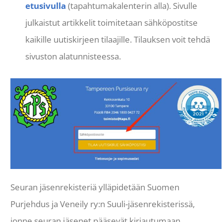
etusivulla
(tapahtumakalenterin alla). Sivulle
julkaistut artikkelit toimitetaan sähköpostitse
kaikille uutiskirjeen tilaajille. Tilauksen voit tehdä
sivuston alatunnisteessa.
Seuran jäsenrekisteriä ylläpidetään Suomen
Purjehdus ja Veneily ry:n Suuli-jäsenrekisterissä,
jonne seuran jäsenet pääsevät kirjautumaan