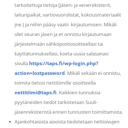
tarkoitettuja tietoja (jäsen- ja venerekisterit,
laituripaikat, vartiovuorolistat, kokousmateriaalit
jne.) ja niihin pääsy vaatii kirjautumisen. Mikäli
olet seuran jäsen ja et onnistu kirjautumaan
järjestelmään sähköpostiosoitteellasi tai
käyttätunnuksellasi, koeta uusia salasanasi
sivulla
https://taps.fi/wp-login.php?
action=lostpassword
. Mikäli sekään ei onnistu,
toimita tietosi nettitiimille osoitteella
nettitiimi@taps.fi
. Kaikkien tunnuksia
pyytäneiden tiedot tarkistetaan Suuli-
jäsenrekisteristä ennen tunnusten toimittamista.
Ajankohtaisista asioista tiedotetaan nettisivujen