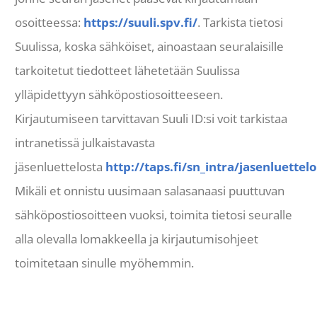
osoitteessa:
https://suuli.spv.fi/
. Tarkista tietosi
Suulissa, koska sähköiset, ainoastaan seuralaisille
tarkoitetut tiedotteet lähetetään Suulissa
ylläpidettyyn sähköpostiosoitteeseen.
Kirjautumiseen tarvittavan Suuli ID:si voit tarkistaa
intranetissä julkaistavasta
jäsenluettelosta
http://taps.fi/sn_intra/jasenluettelo
Mikäli et onnistu uusimaan salasanaasi puuttuvan
sähköpostiosoitteen vuoksi, toimita tietosi seuralle
alla olevalla lomakkeella ja kirjautumisohjeet
toimitetaan sinulle myöhemmin.