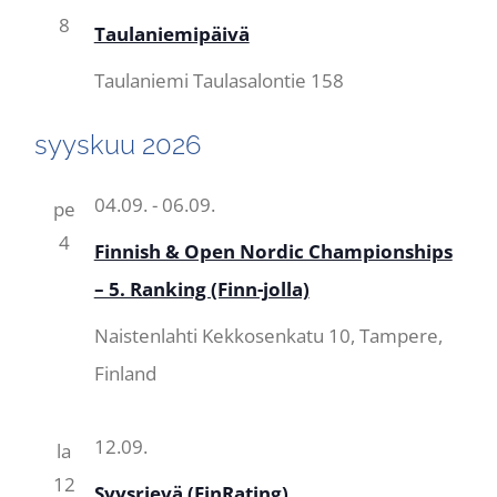
8
Taulaniemipäivä
Taulaniemi
Taulasalontie 158
syyskuu 2026
04.09.
-
06.09.
pe
4
Finnish & Open Nordic Championships
– 5. Ranking (Finn-jolla)
Naistenlahti
Kekkosenkatu 10, Tampere,
Finland
12.09.
la
12
Syysrievä (FinRating)