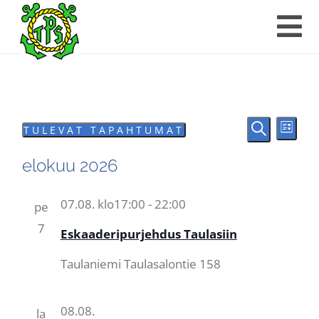
Tapah
Tap
TULEVAT TAPAHTUMAT
LIST
ETSI
Valitse
Vie
Etsi
elokuu 2026
päivä.
Nav
aja
07.08. klo17:00
-
22:00
pe
Näkym
7
Eskaaderipurjehdus Taulasiin
navigoi
Taulaniemi
Taulasalontie 158
08.08.
la